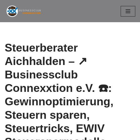
Zum
Inhalt
springen
Steuerberater
Aichhalden – ↗️
Businessclub
Connexxtion e.V. ☎️:
Gewinnoptimierung,
Steuern sparen,
Steuertricks, EWIV