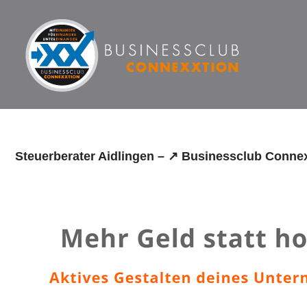
Zum
Inhalt
springen
Steuerberater Aidlingen – ↗️ Businessclub Connex