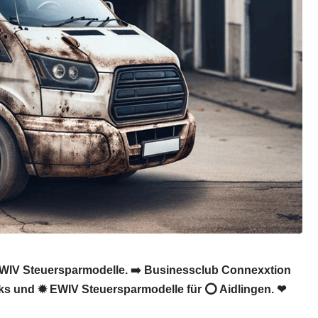
, EWIV Steuersparmodelle. ➡️ Businessclub Connexxtion
ricks und ✹ EWIV Steuersparmodelle für ⭕ Aidlingen. ❤