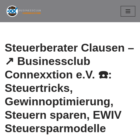
Zum
Inhalt
springen
Steuerberater Clausen –
↗️ Businessclub
Connexxtion e.V. ☎️:
Steuertricks,
Gewinnoptimierung,
Steuern sparen, EWIV
Steuersparmodelle