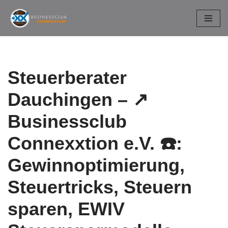
Zum
Inhalt
springen
Steuerberater
Dauchingen – ↗️
Businessclub
Connexxtion e.V. ☎️:
Gewinnoptimierung,
Steuertricks, Steuern
sparen, EWIV