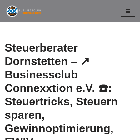
Zum
Inhalt
springen
Steuerberater
Dornstetten – ↗️
Businessclub
Connexxtion e.V. ☎️:
Steuertricks, Steuern
sparen,
Gewinnoptimierung,