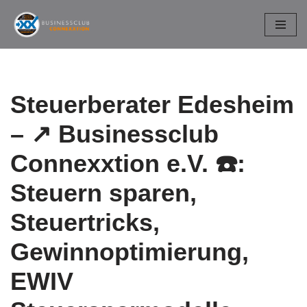
Zum
Inhalt
springen
Steuerberater Edesheim
– ↗️ Businessclub
Connexxtion e.V. ☎️:
Steuern sparen,
Steuertricks,
Gewinnoptimierung,
EWIV