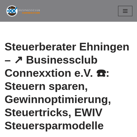
Zum
Inhalt
springen
Steuerberater Ehningen
– ↗️ Businessclub
Connexxtion e.V. ☎️:
Steuern sparen,
Gewinnoptimierung,
Steuertricks, EWIV
Steuersparmodelle