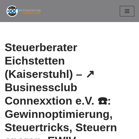
Zum
Inhalt
springen
Steuerberater
Eichstetten
(Kaiserstuhl) – ↗️
Businessclub
Connexxtion e.V. ☎️:
Gewinnoptimierung,
Steuertricks, Steuern