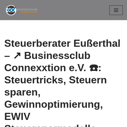
Zum
Inhalt
springen
Steuerberater Eußerthal
– ↗️ Businessclub
Connexxtion e.V. ☎️:
Steuertricks, Steuern
sparen,
Gewinnoptimierung,
EWIV