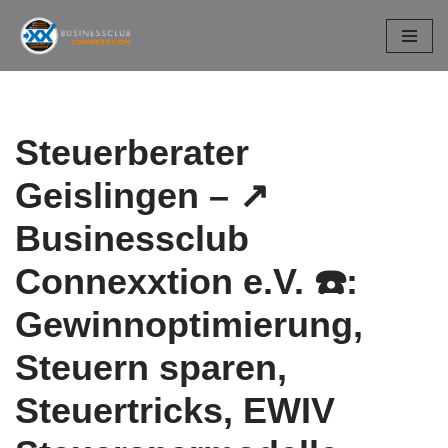
Zum
Inhalt
springen
Steuerberater
Geislingen – ↗️
Businessclub
Connexxtion e.V. ☎️:
Gewinnoptimierung,
Steuern sparen,
Steuertricks, EWIV