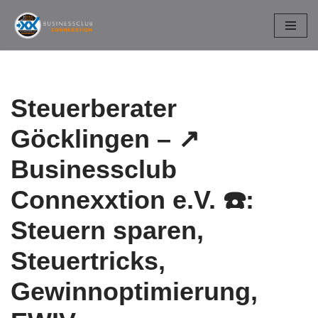
Zum
Inhalt
springen
Steuerberater
Göcklingen – ↗️
Businessclub
Connexxtion e.V. ☎️:
Steuern sparen,
Steuertricks,
Gewinnoptimierung,