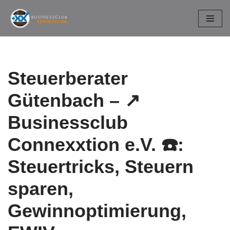
Zum
Inhalt
springen
Steuerberater
Gütenbach – ↗️
Businessclub
Connexxtion e.V. ☎️:
Steuertricks, Steuern
sparen,
Gewinnoptimierung,