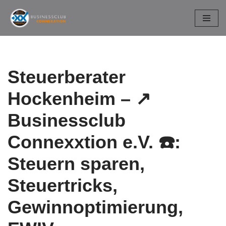
Zum
Inhalt
springen
Steuerberater
Hockenheim – ↗️
Businessclub
Connexxtion e.V. ☎️:
Steuern sparen,
Steuertricks,
Gewinnoptimierung,