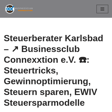
Zum
Inhalt
springen
Steuerberater Karlsbad
– ↗️ Businessclub
Connexxtion e.V. ☎️:
Steuertricks,
Gewinnoptimierung,
Steuern sparen, EWIV
Steuersparmodelle