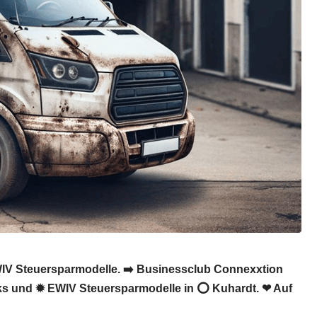
EWIV Steuersparmodelle. ➡️ Businessclub Connexxtion
ricks und ✹ EWIV Steuersparmodelle in ⭕ Kuhardt. ❤ Auf