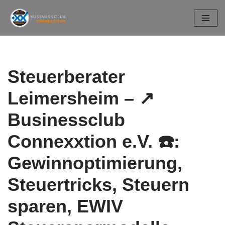
Zum
Inhalt
springen
Steuerberater
Leimersheim – ↗️
Businessclub
Connexxtion e.V. ☎️:
Gewinnoptimierung,
Steuertricks, Steuern
sparen, EWIV