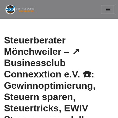
Zum
Inhalt
springen
Steuerberater
Mönchweiler – ↗️
Businessclub
Connexxtion e.V. ☎️:
Gewinnoptimierung,
Steuern sparen,
Steuertricks, EWIV