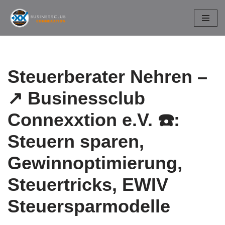
Zum
Inhalt
springen
Steuerberater Nehren –
↗️ Businessclub
Connexxtion e.V. ☎️:
Steuern sparen,
Gewinnoptimierung,
Steuertricks, EWIV
Steuersparmodelle