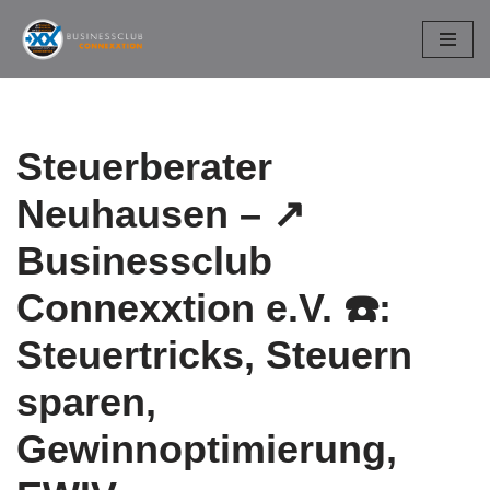
Zum
Inhalt
springen
Steuerberater
Neuhausen – ↗️
Businessclub
Connexxtion e.V. ☎️:
Steuertricks, Steuern
sparen,
Gewinnoptimierung,