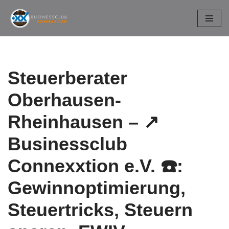
Zum
Inhalt
springen
Steuerberater
Oberhausen-
Rheinhausen – ↗️
Businessclub
Connexxtion e.V. ☎️:
Gewinnoptimierung,
Steuertricks, Steuern