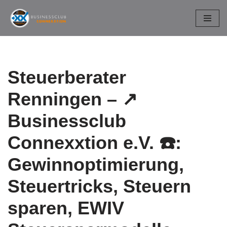
Zum
Inhalt
springen
Steuerberater
Renningen – ↗️
Businessclub
Connexxtion e.V. ☎️:
Gewinnoptimierung,
Steuertricks, Steuern
sparen, EWIV