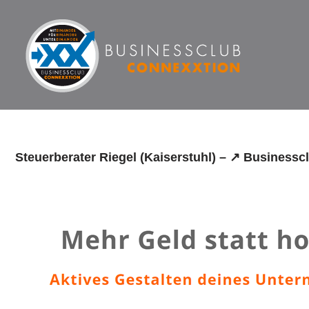
Zum
Inhalt
springen
Steuerberater Riegel (Kaiserstuhl) – ↗️ Business