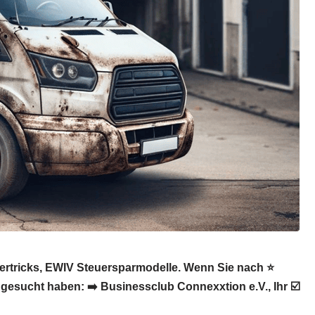
uertricks, EWIV Steuersparmodelle. Wenn Sie nach ⭐
gesucht haben: ➡️ Businessclub Connexxtion e.V., Ihr ☑️