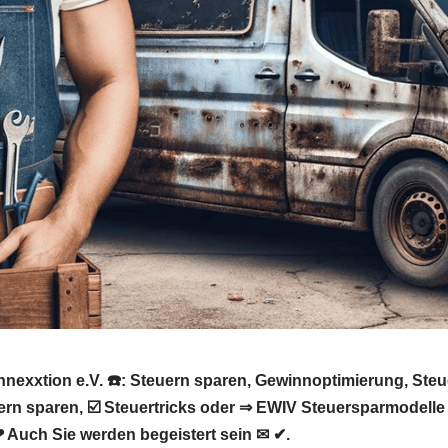
onnexxtion e.V. ☎️: Steuern sparen, Gewinnoptimierung, Ste
ern sparen, ☑️ Steuertricks oder ⇒ EWIV Steuersparmodelle 
 Auch Sie werden begeistert sein ✉ ✔.