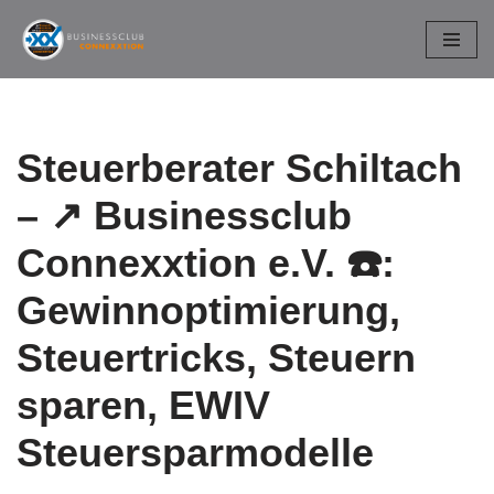
Zum
Inhalt
springen
Steuerberater Schiltach
– ↗️ Businessclub
Connexxtion e.V. ☎️:
Gewinnoptimierung,
Steuertricks, Steuern
sparen, EWIV
Steuersparmodelle