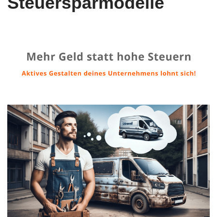
Steuersparmodelle