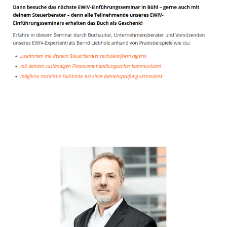
Unternehmensberater
Dienstleistungen