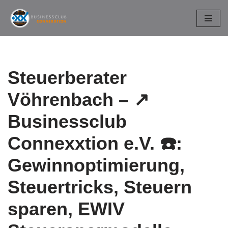
Zum
Inhalt
springen
Steuerberater
Vöhrenbach – ↗️
Businessclub
Connexxtion e.V. ☎️:
Gewinnoptimierung,
Steuertricks, Steuern
sparen, EWIV