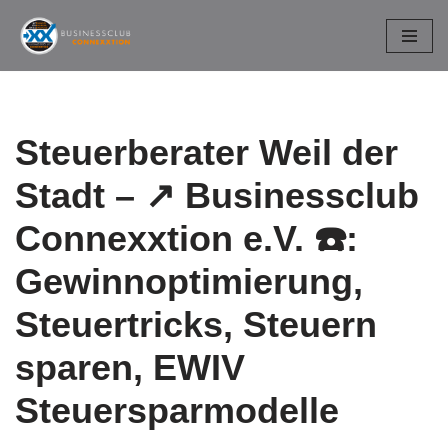
Zum
Inhalt
springen
Steuerberater Weil der
Stadt – ↗️ Businessclub
Connexxtion e.V. ☎️:
Gewinnoptimierung,
Steuertricks, Steuern
sparen, EWIV
Steuersparmodelle