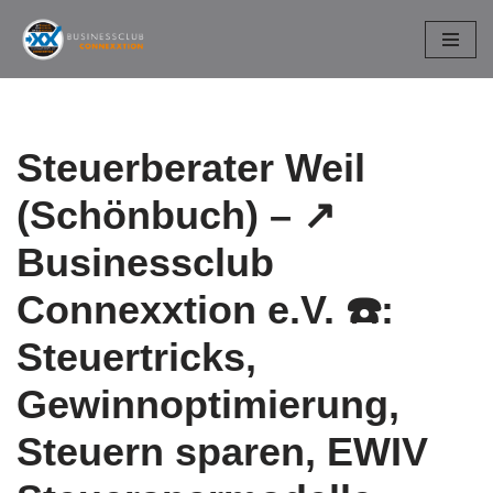
Zum
Inhalt
springen
Steuerberater Weil
(Schönbuch) – ↗️
Businessclub
Connexxtion e.V. ☎️:
Steuertricks,
Gewinnoptimierung,
Steuern sparen, EWIV