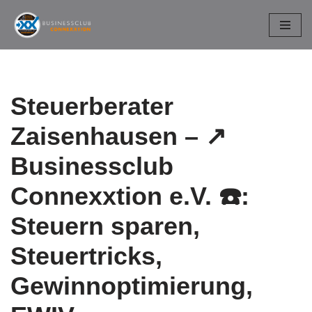
Zum
Inhalt
springen
Steuerberater
Zaisenhausen – ↗️
Businessclub
Connexxtion e.V. ☎️:
Steuern sparen,
Steuertricks,
Gewinnoptimierung,