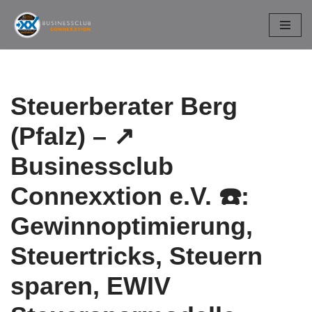
Zum
Inhalt
springen
Steuerberater Berg
(Pfalz) – ↗️
Businessclub
Connexxtion e.V. ☎️:
Gewinnoptimierung,
Steuertricks, Steuern
sparen, EWIV