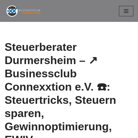
Zum
Inhalt
springen
Steuerberater
Durmersheim – ↗️
Businessclub
Connexxtion e.V. ☎️:
Steuertricks, Steuern
sparen,
Gewinnoptimierung,