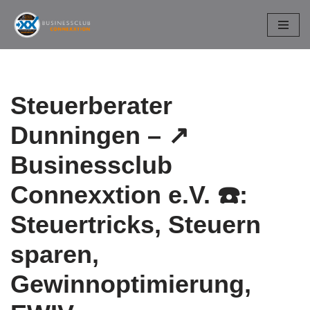
Zum
Inhalt
springen
Steuerberater
Dunningen – ↗️
Businessclub
Connexxtion e.V. ☎️:
Steuertricks, Steuern
sparen,
Gewinnoptimierung,