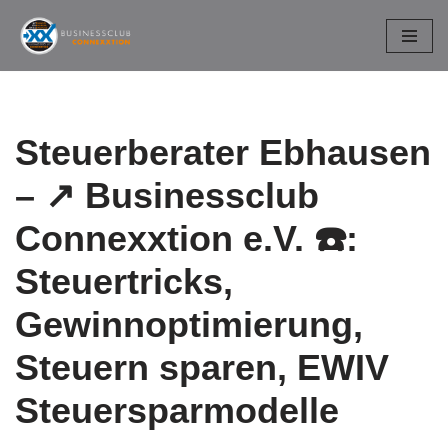
Zum
Inhalt
springen
Steuerberater Ebhausen
– ↗️ Businessclub
Connexxtion e.V. ☎️:
Steuertricks,
Gewinnoptimierung,
Steuern sparen, EWIV
Steuersparmodelle