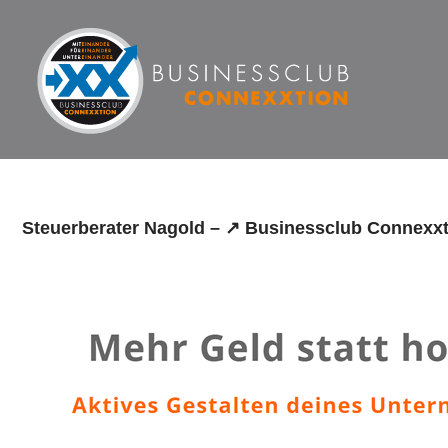
Zum
Inhalt
springen
Steuerberater Nagold – ↗️ Businessclub Connexxt