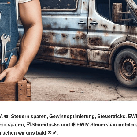
V. ☎️: Steuern sparen, Gewinnoptimierung, Steuertricks, E
ern sparen, ☑️ Steuertricks und ✹ EWIV Steuersparmodelle g
 sehen wir uns bald ✉ ✔.