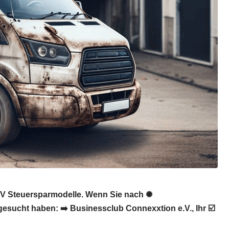
WIV Steuersparmodelle. Wenn Sie nach ✺
esucht haben: ➡️ Businessclub Connexxtion e.V., Ihr ☑️