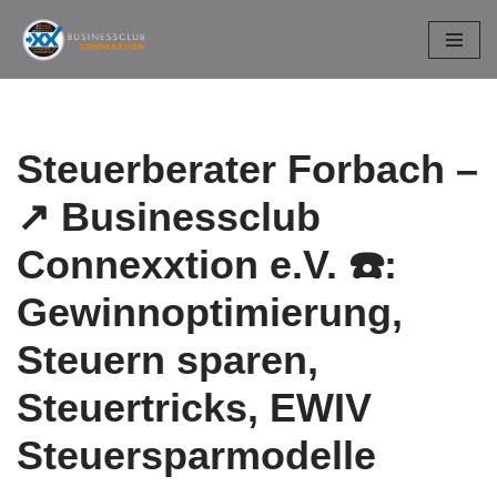
Zum
Inhalt
springen
Steuerberater Forbach –
↗️ Businessclub
Connexxtion e.V. ☎️:
Gewinnoptimierung,
Steuern sparen,
Steuertricks, EWIV
Steuersparmodelle