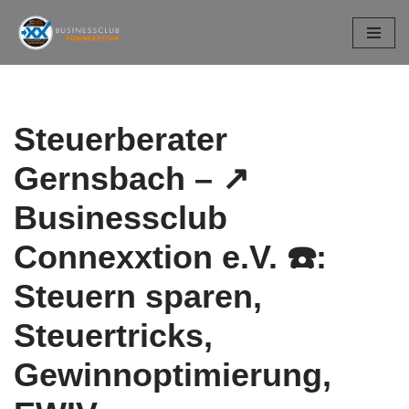
Zum
Inhalt
springen
Steuerberater
Gernsbach – ↗️
Businessclub
Connexxtion e.V. ☎️:
Steuern sparen,
Steuertricks,
Gewinnoptimierung,