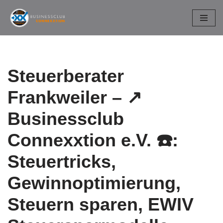
Zum
Inhalt
springen
Steuerberater
Frankweiler – ↗️
Businessclub
Connexxtion e.V. ☎️:
Steuertricks,
Gewinnoptimierung,
Steuern sparen, EWIV