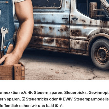
onnexxtion e.V. ☎️: Steuern sparen, Steuertricks, Gewinno
ern sparen, ☑️ Steuertricks oder ✹ EWIV Steuersparmodelle
ffentlich sehen wir uns bald ✉ ✔.