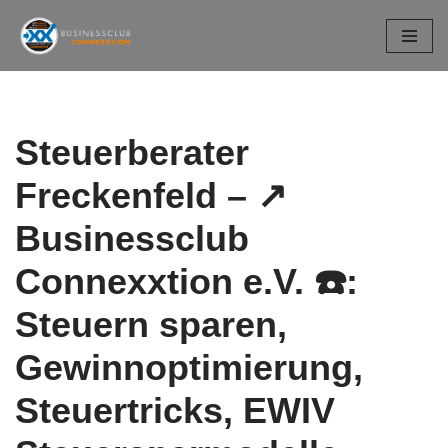
Zum
Inhalt
springen
Steuerberater
Freckenfeld – ↗️
Businessclub
Connexxtion e.V. ☎️:
Steuern sparen,
Gewinnoptimierung,
Steuertricks, EWIV