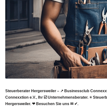
Steuerberater Hergersweiler – ↗️ Businessclub Connexxt
Connexxtion e.V., Ihr ☑️ Unternehmensberater. ⭐ Steuer
Hergersweiler. ❤ Besuchen Sie uns ✉ ✔.