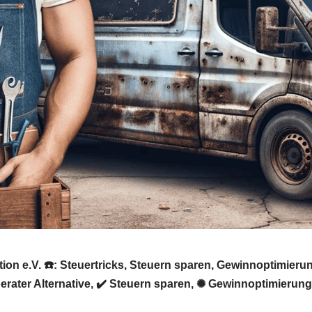
ion e.V. ☎️: Steuertricks, Steuern sparen, Gewinnoptimier
berater Alternative, ✔️ Steuern sparen, ✺ Gewinnoptimierun