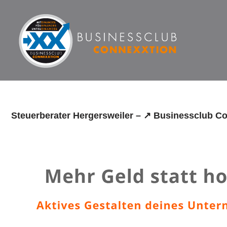
Zum
Inhalt
springen
Steuerberater Hergersweiler – ↗️ Businessclub C