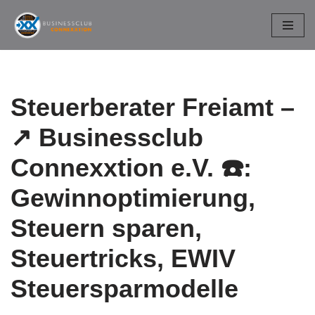
Zum
Inhalt
springen
Steuerberater Freiamt –
↗️ Businessclub
Connexxtion e.V. ☎️:
Gewinnoptimierung,
Steuern sparen,
Steuertricks, EWIV
Steuersparmodelle