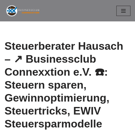
Zum
Inhalt
springen
Steuerberater Hausach
– ↗️ Businessclub
Connexxtion e.V. ☎️:
Steuern sparen,
Gewinnoptimierung,
Steuertricks, EWIV
Steuersparmodelle