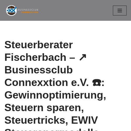
Zum
Inhalt
springen
Steuerberater
Fischerbach – ↗️
Businessclub
Connexxtion e.V. ☎️:
Gewinnoptimierung,
Steuern sparen,
Steuertricks, EWIV