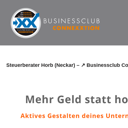
Zum
Inhalt
springen
Steuerberater Horb (Neckar) – ↗️ Businessclub C