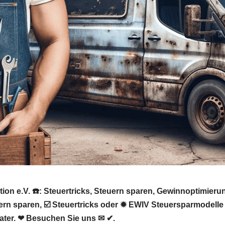
ion e.V. ☎️: Steuertricks, Steuern sparen, Gewinnoptimie
uern sparen, ☑️ Steuertricks oder ✹ EWIV Steuersparmodell
ater. ❤ Besuchen Sie uns ✉ ✔.