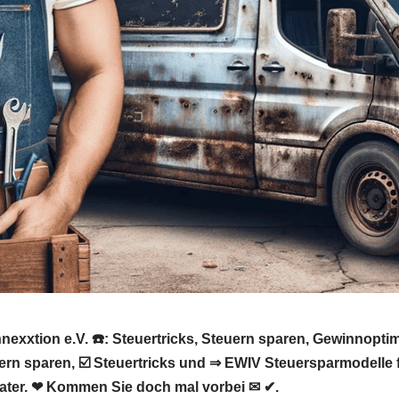
nexxtion e.V. ☎️: Steuertricks, Steuern sparen, Gewinnopt
uern sparen, ☑️ Steuertricks und ⇒ EWIV Steuersparmodelle
ater. ❤ Kommen Sie doch mal vorbei ✉ ✔.