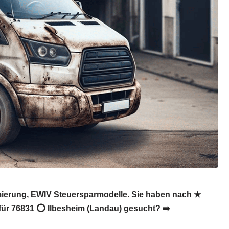
imierung, EWIV Steuersparmodelle. Sie haben nach ★
 für 76831 ⭕ Ilbesheim (Landau) gesucht? ➡️