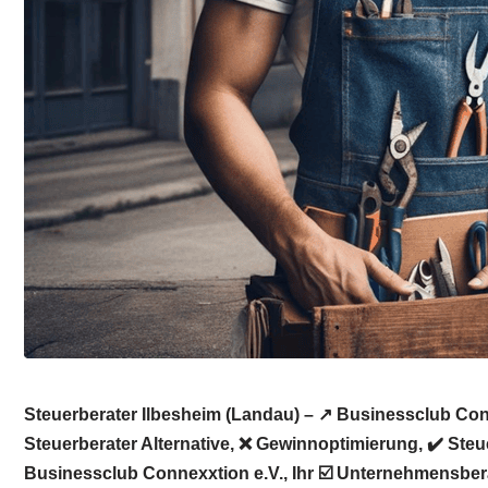
Steuerberater Ilbesheim (Landau) – ↗️ Businessclub Con
Steuerberater Alternative, ❌ Gewinnoptimierung, ✔️ Ste
Businessclub Connexxtion e.V., Ihr ☑️ Unternehmensber