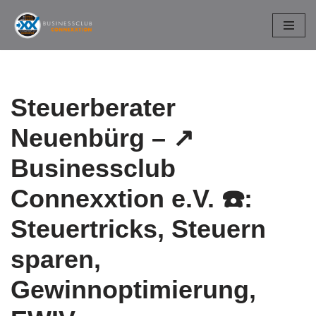
Zum
Inhalt
springen
Steuerberater
Neuenbürg – ↗️
Businessclub
Connexxtion e.V. ☎️:
Steuertricks, Steuern
sparen,
Gewinnoptimierung,