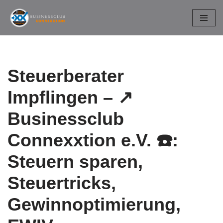
Zum
Inhalt
springen
Steuerberater
Impflingen – ↗️
Businessclub
Connexxtion e.V. ☎️:
Steuern sparen,
Steuertricks,
Gewinnoptimierung,