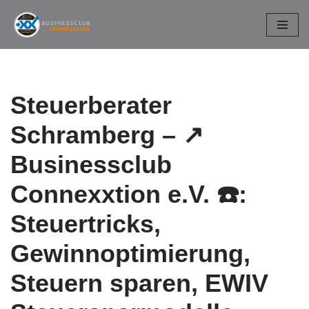
Zum
Inhalt
springen
Steuerberater
Schramberg – ↗️
Businessclub
Connexxtion e.V. ☎️:
Steuertricks,
Gewinnoptimierung,
Steuern sparen, EWIV