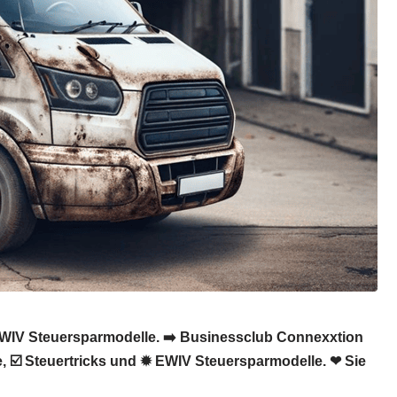
, EWIV Steuersparmodelle. ➡️ Businessclub Connexxtion
e, ☑️ Steuertricks und ✹ EWIV Steuersparmodelle. ❤ Sie