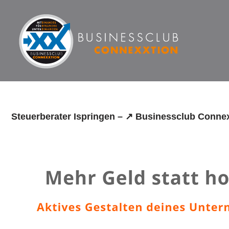
Zum
Inhalt
springen
Steuerberater Ispringen – ↗️ Businessclub Connex