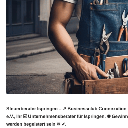
Steuerberater Ispringen – ↗️ Businessclub Connexxtion 
e.V., Ihr ☑️ Unternehmensberater für Ispringen. ✺ Gewin
werden begeistert sein ✉ ✔.