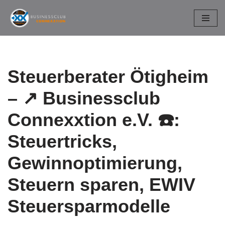
Zum
Inhalt
springen
Steuerberater Ötigheim
– ↗️ Businessclub
Connexxtion e.V. ☎️:
Steuertricks,
Gewinnoptimierung,
Steuern sparen, EWIV
Steuersparmodelle