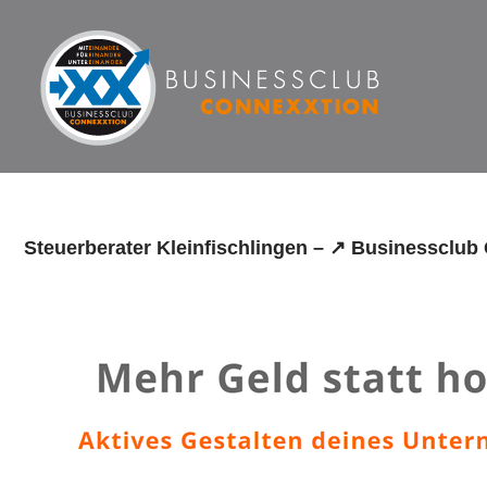
Zum
Inhalt
springen
Steuerberater Kleinfischlingen – ↗️ Businessclub