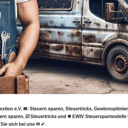
xxtion e.V. ☎️: Steuern sparen, Steuertricks, Gewinnoptim
uern sparen, ☑️ Steuertricks und ✹ EWIV Steuersparmodelle
Sie sich bei uns ✉ ✔.